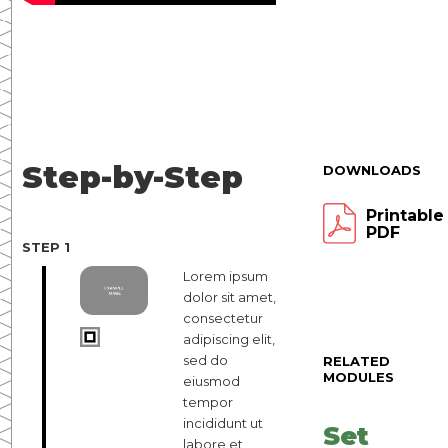
Step-by-Step
DOWNLOADS
Printable
PDF
STEP 1
Lorem ipsum
dolor sit amet,
consectetur
adipiscing elit,
sed do
RELATED
MODULES
eiusmod
tempor
incididunt ut
Set
labore et