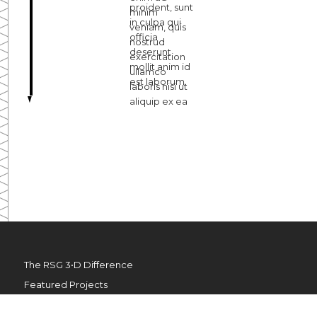
proident, sunt
minim
in culpa qui
veniam, quis
officia
nostrud
deserunt
exercitation
mollit anim id
ullamco
est laborum.
laboris nisi ut
aliquip ex ea
commodo
consequat.
Duis aute
irure dolor in
reprehenderit
in voluptate
velit esse
cillum dolore
eu fugiat nulla
pariatur.
The RSG 3•D Difference
Excepteur sint
occaecat
Featured Projects
cupidatat non
Building with RSG 3•D
proident, sunt