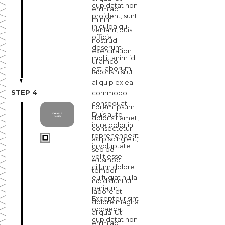
cupidatat non
enim ad
proident, sunt
minim
in culpa qui
veniam, quis
officia
nostrud
deserunt
exercitation
mollit anim id
ullamco
est laborum.
laboris nisi ut
aliquip ex ea
STEP 4
commodo
consequat.
Lorem ipsum
Duis aute
dolor sit amet,
irure dolor in
consectetur
reprehenderit
adipiscing elit,
in voluptate
sed do
velit esse
eiusmod
cillum dolore
tempor
eu fugiat nulla
incididunt ut
pariatur.
labore et
Excepteur sint
dolore magna
occaecat
aliqua. Ut
cupidatat non
enim ad