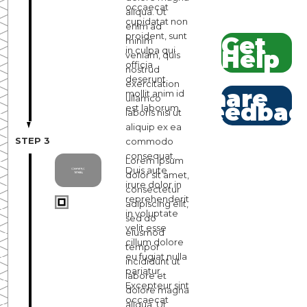
occaecat
aliqua. Ut
cupidatat non
enim ad
proident, sunt
Get
minim
in culpa qui
Help
veniam, quis
officia
nostrud
deserunt
exercitation
Share
mollit anim id
ullamco
Feedbac
est laborum.
laboris nisi ut
aliquip ex ea
STEP 3
commodo
consequat.
Lorem ipsum
Duis aute
dolor sit amet,
irure dolor in
consectetur
reprehenderit
adipiscing elit,
in voluptate
sed do
velit esse
eiusmod
cillum dolore
tempor
eu fugiat nulla
incididunt ut
pariatur.
labore et
Excepteur sint
dolore magna
occaecat
aliqua. Ut