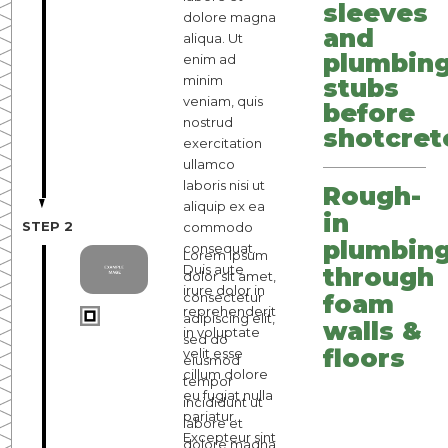
sleeves
dolore magna
and
aliqua. Ut
plumbin
enim ad
minim
stubs
veniam, quis
before
nostrud
shotcret
exercitation
ullamco
laboris nisi ut
Rough-
aliquip ex ea
in
STEP 2
commodo
plumbin
consequat.
Lorem ipsum
Duis aute
through
dolor sit amet,
irure dolor in
consectetur
foam
reprehenderit
adipiscing elit,
walls &
in voluptate
sed do
floors
velit esse
eiusmod
cillum dolore
tempor
eu fugiat nulla
incididunt ut
pariatur.
labore et
Excepteur sint
dolore magna